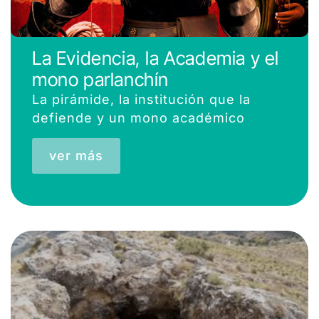
La Evidencia, la Academia y el
mono parlanchín
La pirámide, la institución que la
defiende y un mono académico
ver más