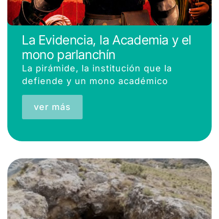
La Evidencia, la Academia y el
mono parlanchín
La pirámide, la institución que la
defiende y un mono académico
ver más