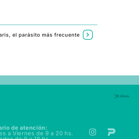
ris, el parásito más frecuente
ario de atención:
es a Viernes de
9 a 20 hs.
ados de
9 a 18 hs.