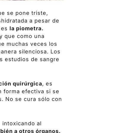
e se pone triste,
shidratada a pesar de
o es
la piometra.
o y que como una
que muchas veces los
anera silenciosa. Los
os estudios de sangre
ción quirúrgica
, es
n forma efectiva si se
s. No se cura sólo con
 intoxicando al
bién a otros órganos.