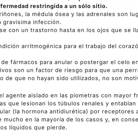
ermedad restringida a un sólo sitio.
s riñones, la médula ósea y las adrenales son lu
 gravísima infección.
e con un trastorno hasta en los ojos que se l
dición arritmogénica para el trabajo del coraz
de fármacos para anular o postergar el celo en
tivos son un factor de riesgo para que una per
o de que no hayan sido utilizados, no son moti
 el agente aislado en las piometras con mayor f
nas que lesionan los túbulos renales y entabla
lar (la hormona antidiurética) por receptores al
ne mucho en la mayoría de los casos y, en con
os líquidos que pierde.