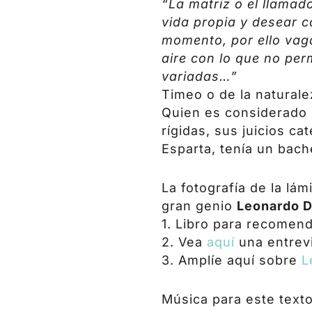
“La matriz o el llamad
vida propia y desear 
momento, por ello vaga
aire con lo que no pe
variadas…”
Timeo o de la naturale
Quien es considerado 
rígidas, sus juicios ca
Esparta, tenía un bac
La fotografía de la lá
gran genio
Leonardo D
1. Libro para recomend
2. Vea
aquí
una entrev
3. Amplíe aquí sobre
L
Música para este texto