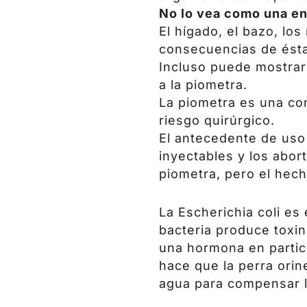
No lo vea como una enf
El hígado, el bazo, lo
consecuencias de ésta
Incluso puede mostrars
a la piometra.
La piometra es una con
riesgo quirúrgico.
El antecedente de uso 
inyectables y los abor
piometra, pero el hech
La Escherichia coli es
bacteria produce toxi
una hormona en particu
hace que la perra ori
agua para compensar l