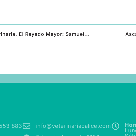
inaria. El Rayado Mayor: Samuel...
Asca
Hor
553 883
info@veterinariacalice.com
Lun
Sáb