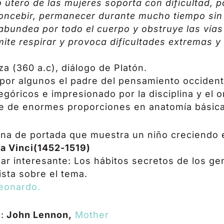
o útero de las mujeres soporta con dificultad, p
concebir, permanecer durante mucho tiempo sin 
bundea por todo el cuerpo y obstruye las vías 
rmite respirar y provoca dificultades extremas
za (360 a.c), diálogo de Platón.
por algunos el padre del pensamiento occidenta
tegóricos e impresionado por la disciplina y el 
he de enormes proporciones en anatomía básic
mina de portada que muestra un niño creciendo 
a Vinci(1452-1519)
ar interesante: Los hábitos secretos de los ge
ista sobre el tema.
eonardo.
:
John Lennon,
Mother