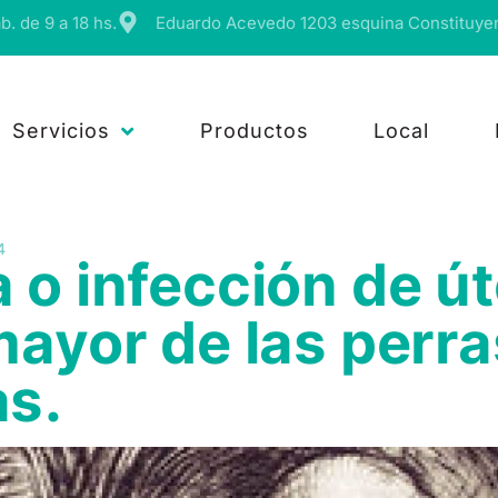
. de 9 a 18 hs.
Eduardo Acevedo 1203
esquina Constituye
Servicios
Productos
Local
4
 o infección de út
mayor de las perra
as.