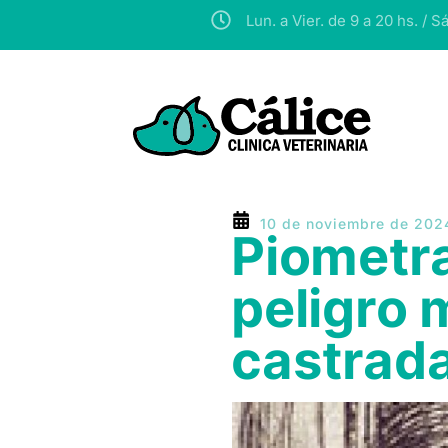
Lun. a Vier. de 9 a 20 hs. /
Sáb
10 de noviembre de 202
Piometra
peligro 
castrad