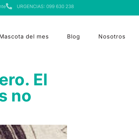
nte
URGENCIAS:
099 630 238
Mascota del mes
Blog
Nosotros
ero. El
s no